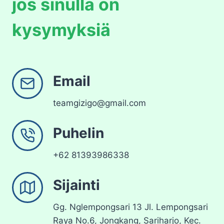
jos sinulla on
kysymyksiä
Email
teamgizigo@gmail.com
Puhelin
+62 81393986338
Sijainti
Gg. Nglempongsari 13 Jl. Lempongsari
Raya No.6, Jongkang, Sariharjo, Kec.