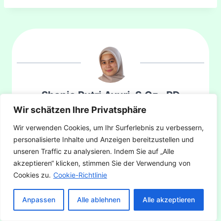
Shania Putri Ayuri, S.Gz., RD
Registered Dietitian
Wir schätzen Ihre Privatsphäre
Wir verwenden Cookies, um Ihr Surferlebnis zu verbessern,
A writer at heart, Shania has been trusted to
personalisierte Inhalte und Anzeigen bereitzustellen und
care for many of our articles.
unseren Traffic zu analysieren. Indem Sie auf „Alle
akzeptieren“ klicken, stimmen Sie der Verwendung von
Apart from her education and training in the
Cookies zu.
Cookie-Richtlinie
medical field from the Faculty of Medicine,
Public Health and Nursing at Universitas
Anpassen
Alle ablehnen
Alle akzeptieren
Gadjah Mada, she has experience writing
content for various other platforms. She is