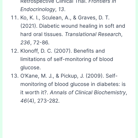
Retrospective Clinical Trial.
Frontiers in
Endocrinology
,
13
.
Ko, K. I., Sculean, A., & Graves, D. T.
(2021). Diabetic wound healing in soft and
hard oral tissues.
Translational Research
,
236
, 72-86.
Klonoff, D. C. (2007). Benefits and
limitations of self-monitoring of blood
glucose.
O’Kane, M. J., & Pickup, J. (2009). Self-
monitoring of blood glucose in diabetes: is
it worth it?.
Annals of Clinical Biochemistry
,
46
(4), 273-282.