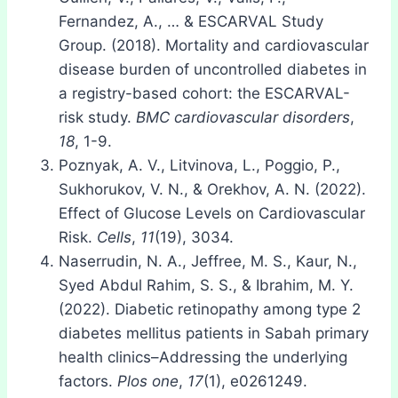
Fernandez, A., … & ESCARVAL Study
Group. (2018). Mortality and cardiovascular
disease burden of uncontrolled diabetes in
a registry-based cohort: the ESCARVAL-
risk study.
BMC cardiovascular disorders
,
18
, 1-9.
Poznyak, A. V., Litvinova, L., Poggio, P.,
Sukhorukov, V. N., & Orekhov, A. N. (2022).
Effect of Glucose Levels on Cardiovascular
Risk.
Cells
,
11
(19), 3034.
Naserrudin, N. A., Jeffree, M. S., Kaur, N.,
Syed Abdul Rahim, S. S., & Ibrahim, M. Y.
(2022). Diabetic retinopathy among type 2
diabetes mellitus patients in Sabah primary
health clinics–Addressing the underlying
factors.
Plos one
,
17
(1), e0261249.