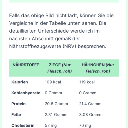
Falls das obige Bild nicht lädt, können Sie die
Vergleiche in der Tabelle unten sehen. Die
detaillierten Unterschiede werde ich im
nächsten Abschnitt gemäß der
Nährstoffbezugswerte (NRV) besprechen.
NÄHRSTOFFE
ZIEGE
(Nur
HÄHNCHEN
(Nur
Fleisch, roh)
Fleisch, roh)
Kalorien
109 kcal
119 kcal
Kohlenhydrate
0 Gramm
0 Gramm
Protein
20.6 Gramm
21.4 Gramm
Fette
2.31 Gramm
3.08 Gramm
Cholesterin
57 mg
70 mg