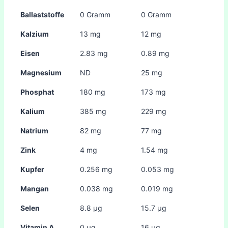
Ballaststoffe
0 Gramm
0 Gramm
Kalzium
13 mg
12 mg
Eisen
2.83 mg
0.89 mg
Magnesium
ND
25 mg
Phosphat
180 mg
173 mg
Kalium
385 mg
229 mg
Natrium
82 mg
77 mg
Zink
4 mg
1.54 mg
Kupfer
0.256 mg
0.053 mg
Mangan
0.038 mg
0.019 mg
Selen
8.8 µg
15.7 µg
Vitamin A
0 µg
16 µg