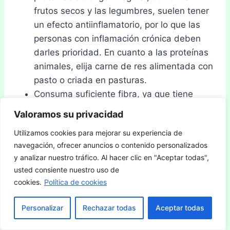
frutos secos y las legumbres, suelen tener
un efecto antiinflamatorio, por lo que las
personas con inflamación crónica deben
darles prioridad. En cuanto a las proteínas
animales, elija carne de res alimentada con
pasto o criada en pasturas.
Consuma suficiente fibra, ya que tiene
beneficios antiinflamatorios. El USDA
Valoramos su privacidad
recomienda una ingesta diaria de fibra de
Utilizamos cookies para mejorar su experiencia de
28 gramos para mujeres de 19 a 30 años y
navegación, ofrecer anuncios o contenido personalizados
de 34 gramos para hombres de la misma
y analizar nuestro tráfico. Al hacer clic en "Aceptar todas",
edad.
usted consiente nuestro uso de
Coma más verduras y frutas. Dé prioridad
cookies.
Política de cookies
a las frutas frescas en lugar de los jugos
azucarados. Elija frutas y verduras de
Personalizar
Rechazar todas
Aceptar todas
distintos colores.