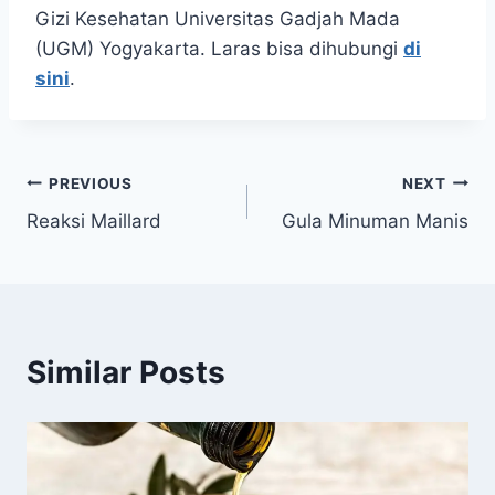
Gizi Kesehatan Universitas Gadjah Mada
(UGM) Yogyakarta. Laras bisa dihubungi
di
sini
.
Post
PREVIOUS
NEXT
Reaksi Maillard
Gula Minuman Manis
navigation
Similar Posts