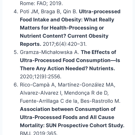
Rome: FAO; 2019.
Poti JM, Braga B, Qin B.
Ultra-processed
Food Intake and Obesity: What Really
Matters for Health-Processing or
Nutrient Content? Current Obesity
Reports.
2017;6(4):420–31.
Gramza-Michałowska A.
The Effects of
Ultra-Processed Food Consumption—Is
There Any Action Needed? Nutrients.
2020;12(9):2556.
Rico-Campà A, Martínez-González MA,
Alvarez-Alvarez I, Mendonça R de D,
Fuente-Arrillaga C de la, Bes-Rastrollo M.
Association between Consumption of
Ultra-Processed Foods and All Cause
Mortality: SUN Prospective Cohort Study.
BMJ. 2019;365.