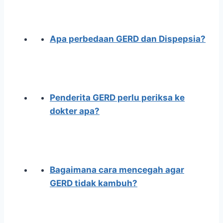
Apa perbedaan GERD dan Dispepsia?
Penderita GERD perlu periksa ke
dokter apa?
Bagaimana cara mencegah agar
GERD tidak kambuh?