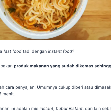
ya
fast food
tadi dengan
instant food
?
upakan
produk makanan yang sudah dikemas sehing
lah cara penyajian. Umumnya cukup diberi atau dimasak
 menit.
anan ini adalah mie
instant
,
bubur instant
, dan lain se