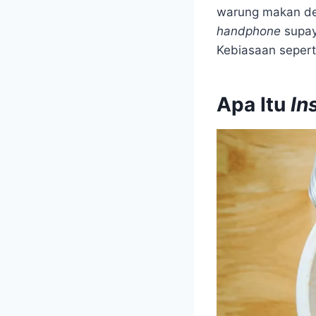
warung makan dek
handphone
supay
Kebiasaan sepert
Apa Itu
In