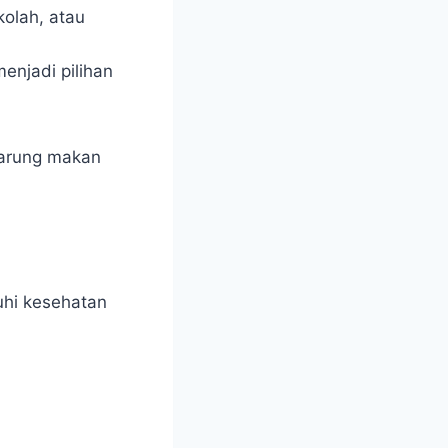
olah, atau
enjadi pilihan
warung makan
uhi kesehatan