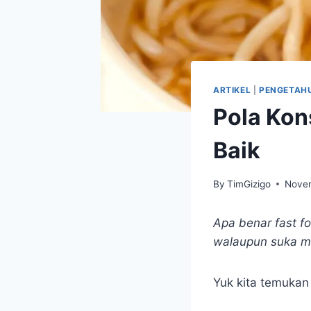
ARTIKEL
|
PENGETAHU
Pola Kon
Baik
By
TimGizigo
Novem
Apa benar fast f
walaupun suka m
Yuk kita temuka