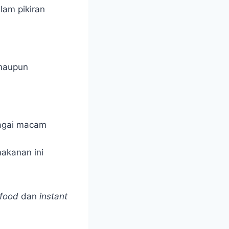
lam pikiran
 maupun
bagai macam
akanan ini
 food
dan
instant