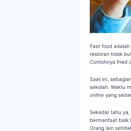
Fast food
adala
restoran tidak b
Contohnya
fried 
Saat ini, sebagi
sekolah. Waktu 
online
yang sedang
Sekedar tahu ya,
bermanfaat baik 
Orang lain setida