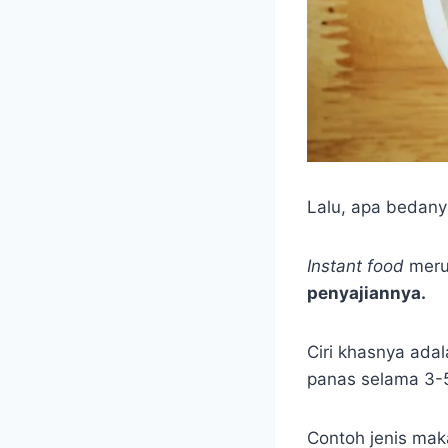
Lalu, apa bedan
Instant food
mer
penyajiannya.
Ciri khasnya ada
panas selama 3-5
Contoh jenis mak